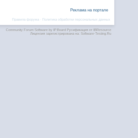
Реклама на портале
Правила форума
·
Политика обработки персональных данных
Community Forum Software by IP.Board
Русификация от IBResource
Лицензия зарегистрирована на: Software-Testing.Ru