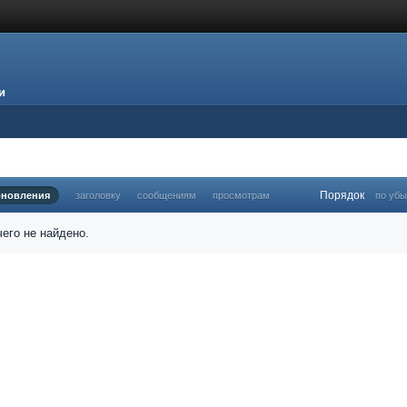
и
Порядок
бновления
заголовку
сообщениям
просмотрам
по уб
его не найдено.