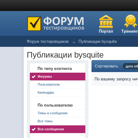
Портал
Тренинг
Форум тестировщиков
→
Публикации bysquite
Публикации bysquite
Сортировать
дате о
По типу контента
Форумы
По вашему запросу нич
Пользователи
Календарь
По пользователю
Темы и сообщения
Все темы
Все сообщения