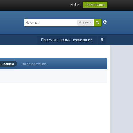
Войти
Регистрация
Форумы
Просмотр новых публикаций
быванию
по возрастанию