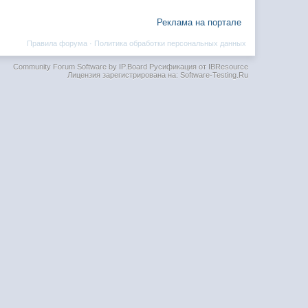
Реклама на портале
Правила форума
·
Политика обработки персональных данных
Community Forum Software by IP.Board
Русификация от IBResource
Лицензия зарегистрирована на: Software-Testing.Ru