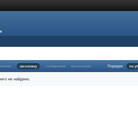
и
Порядок
овления
заголовку
сообщениям
просмотрам
по у
его не найдено.