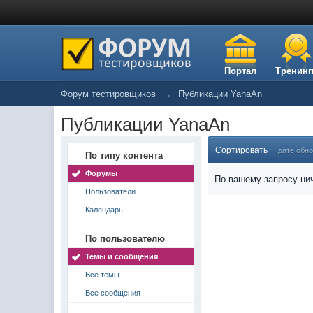
Портал
Тренинг
Форум тестировщиков
→
Публикации YanaAn
Публикации YanaAn
Сортировать
дате обн
По типу контента
Форумы
По вашему запросу нич
Пользователи
Календарь
По пользователю
Темы и сообщения
Все темы
Все сообщения