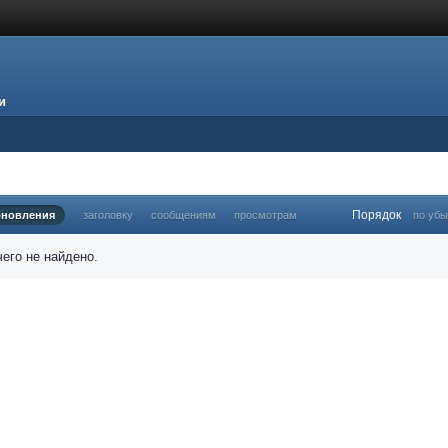
и
Порядок
бновления
заголовку
сообщениям
просмотрам
по уб
его не найдено.