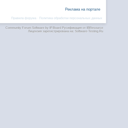
Реклама на портале
Правила форума
·
Политика обработки персональных данных
Community Forum Software by IP.Board
Русификация от IBResource
Лицензия зарегистрирована на: Software-Testing.Ru