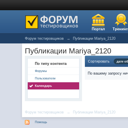
Портал
Тренинг
Форум тестировщиков
→
Публикации Mariya_2120
Публикации Mariya_2120
Сортировать
дате о
По типу контента
Форумы
По вашему запросу нич
Пользователи
Календарь
Форум тестировщиков
→
Публикации Mariya_2120
Помощь