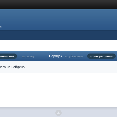
и
Порядок
бновления
заголовку
по убыванию
по возрастанию
его не найдено.