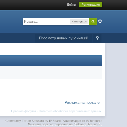
Войти
Регистрация
Календарь
Просмотр новых публикаций
Реклама на портале
Правила форума
·
Политика обработки персональных данных
Community Forum Software by IP.Board
Русификация от IBResource
Лицензия зарегистрирована на: Software-Testing.Ru