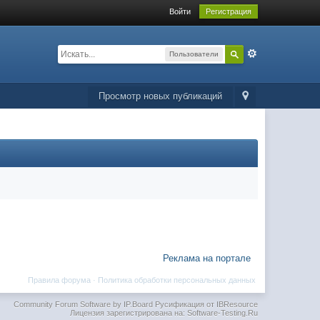
Войти
Регистрация
Пользователи
Просмотр новых публикаций
Реклама на портале
Правила форума
·
Политика обработки персональных данных
Community Forum Software by IP.Board
Русификация от IBResource
Лицензия зарегистрирована на: Software-Testing.Ru