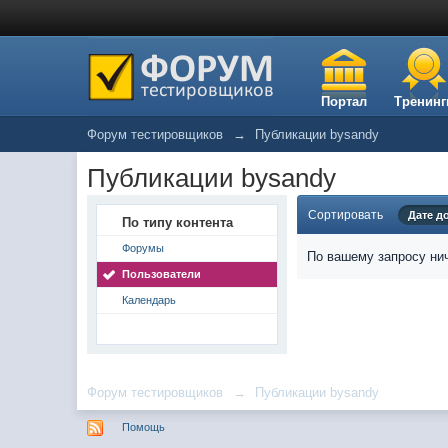
Портал
Тренинг
Форум тестировщиков
→
Публикации bysandy
Публикации bysandy
Сортировать
Дате д
По типу контента
Форумы
По вашему запросу нич
Пользователи
Календарь
Форум тестировщиков
→
Публикации bysandy
Помощь