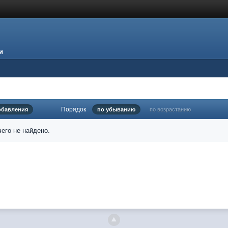
и
Порядок
обавления
по убыванию
по возрастанию
его не найдено.