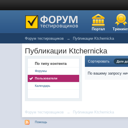
Портал
Тренинг
Форум тестировщиков
→
Публикации Ktchernicka
Публикации Ktchernicka
Сортировать
Дате д
По типу контента
Форумы
По вашему запросу нич
Пользователи
Календарь
Форум тестировщиков
→
Публикации Ktchernicka
Помощь