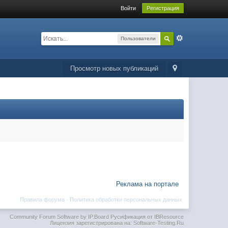
Войти
Регистрация
Пользователи
Просмотр новых публикаций
Реклама на портале
Правила форума
·
Политика обработки персональных данных
Community Forum Software by IP.Board
Русификация от IBResource
Лицензия зарегистрирована на: Software-Testing.Ru