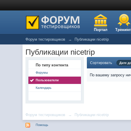
Портал
Тренинг
Форум тестировщиков
→
Публикации nicetrip
Публикации nicetrip
Сортировать
Дате д
По типу контента
Форумы
По вашему запросу нич
Пользователи
Календарь
Форум тестировщиков
→
Публикации nicetrip
Помощь