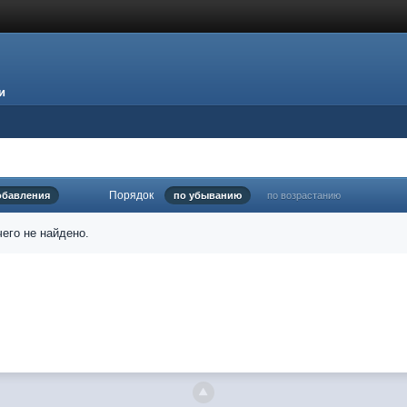
и
Порядок
обавления
по убыванию
по возрастанию
его не найдено.