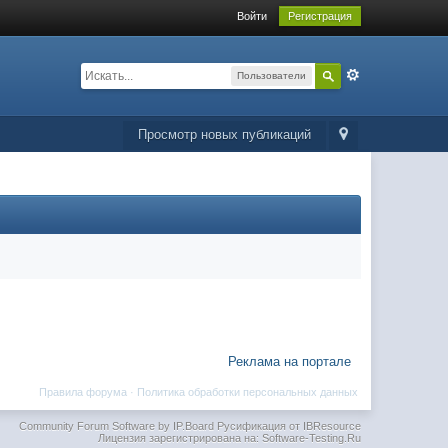
Войти
Регистрация
Пользователи
Просмотр новых публикаций
Реклама на портале
Правила форума
·
Политика обработки персональных данных
Community Forum Software by IP.Board
Русификация от IBResource
Лицензия зарегистрирована на: Software-Testing.Ru