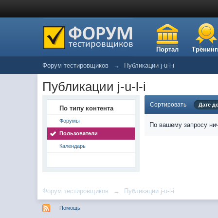
Портал
Тренинг
Форум тестировщиков
→
Публикации j-u-l-i
Публикации j-u-l-i
Сортировать
Дате д
По типу контента
Форумы
По вашему запросу нич
Пользователи
Календарь
Форум тестировщиков
→
Публикации j-u-l-i
Помощь