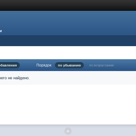
и
Порядок
обавления
по убыванию
по возрастанию
его не найдено.