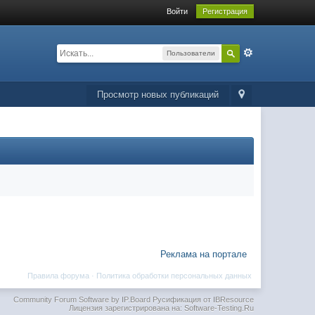
Войти
Регистрация
Пользователи
Просмотр новых публикаций
Реклама на портале
Правила форума
·
Политика обработки персональных данных
Community Forum Software by IP.Board
Русификация от IBResource
Лицензия зарегистрирована на: Software-Testing.Ru