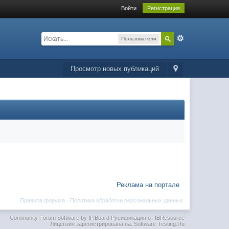
Войти
Регистрация
Пользователи
Просмотр новых публикаций
Реклама на портале
Правила форума
·
Политика обработки персональных данных
Community Forum Software by IP.Board
Русификация от IBResource
Лицензия зарегистрирована на: Software-Testing.Ru