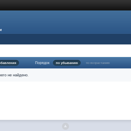
и
Порядок
обавления
по убыванию
по возрастанию
его не найдено.