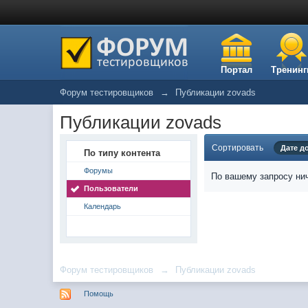
Портал
Тренинг
Форум тестировщиков
→
Публикации zovads
Публикации zovads
Сортировать
Дате д
По типу контента
Форумы
По вашему запросу нич
Пользователи
Календарь
Форум тестировщиков
→
Публикации zovads
Помощь