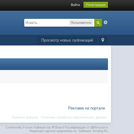
Войти
Регистрация
Пользователи
Просмотр новых публикаций
Реклама на портале
Правила форума
·
Политика обработки персональных данных
Community Forum Software by IP.Board
Русификация от IBResource
Лицензия зарегистрирована на: Software-Testing.Ru