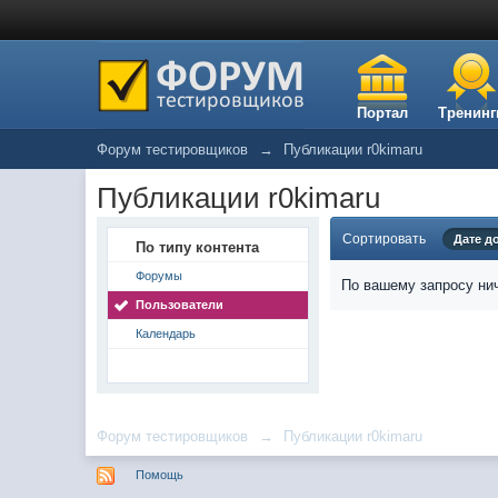
Портал
Тренинг
Форум тестировщиков
→
Публикации r0kimaru
Публикации r0kimaru
Сортировать
Дате д
По типу контента
Форумы
По вашему запросу нич
Пользователи
Календарь
Форум тестировщиков
→
Публикации r0kimaru
Помощь