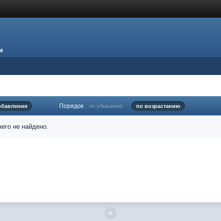
и
Порядок
обавления
по убыванию
по возрастанию
его не найдено.