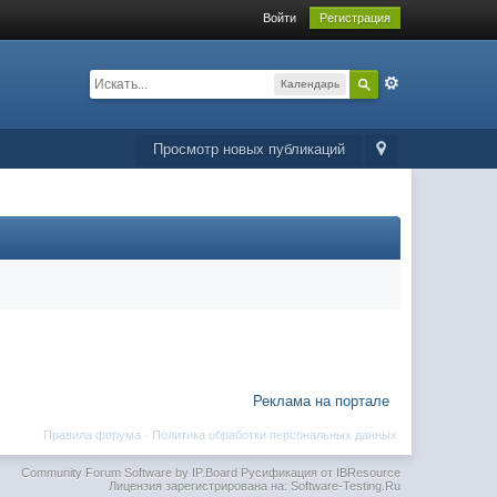
Войти
Регистрация
Календарь
Просмотр новых публикаций
Реклама на портале
Правила форума
·
Политика обработки персональных данных
Community Forum Software by IP.Board
Русификация от IBResource
Лицензия зарегистрирована на: Software-Testing.Ru