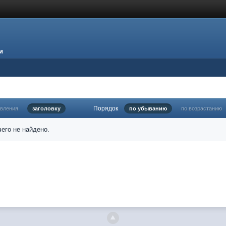
и
Порядок
овления
заголовку
по убыванию
по возрастанию
его не найдено.