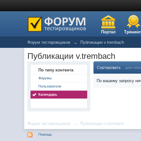
Портал
Тренинг
Форум тестировщиков
→
Публикации v.trembach
Публикации v.trembach
Сортировать
дате обн
По типу контента
Форумы
По вашему запросу нич
Пользователи
Календарь
Форум тестировщиков
→
Публикации v.trembach
Помощь