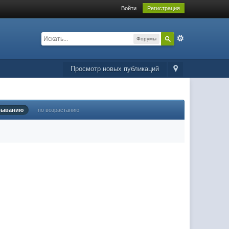
Войти
Регистрация
Форумы
Просмотр новых публикаций
быванию
по возрастанию