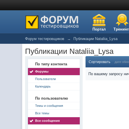
Портал
Тренинг
Форум тестировщиков
→
Публикации Nataliia_Lysa
Публикации Nataliia_Lysa
Сортировать
дате обн
По типу контента
Форумы
По вашему запросу нич
Пользователи
Календарь
По пользователю
Темы и сообщения
Все темы
Все сообщения