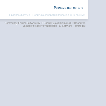
Реклама на портале
Правила форума
·
Политика обработки персональных данных
Community Forum Software by IP.Board
Русификация от IBResource
Лицензия зарегистрирована на: Software-Testing.Ru