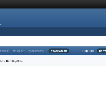
и
Порядок
овления
заголовку
сообщениям
просмотрам
по у
его не найдено.