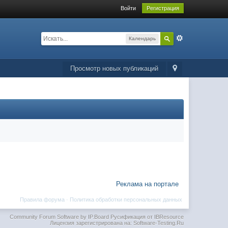
Войти
Регистрация
Календарь
Просмотр новых публикаций
Реклама на портале
Правила форума
·
Политика обработки персональных данных
Community Forum Software by IP.Board
Русификация от IBResource
Лицензия зарегистрирована на: Software-Testing.Ru