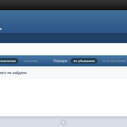
и
Порядок
бновления
заголовку
по убыванию
по возрастанию
его не найдено.