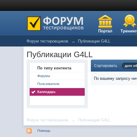
Портал
Тренинг
Форум тестировщиков
→
Публикации G4LL
Публикации G4LL
Сортировать
дате о
По типу контента
Форумы
По вашему запросу нич
Пользователи
Календарь
Форум тестировщиков
→
Публикации G4LL
Помощь