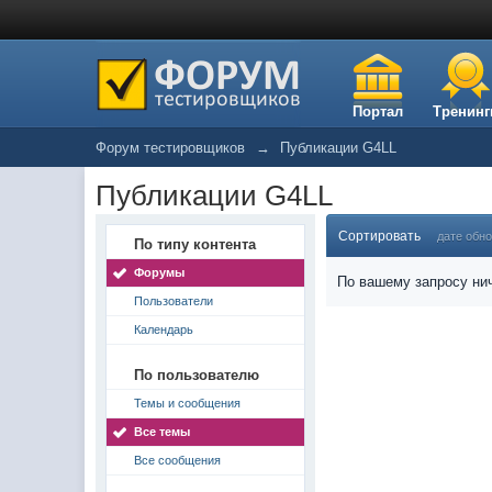
Портал
Тренинг
Форум тестировщиков
→
Публикации G4LL
Публикации G4LL
Сортировать
дате обн
По типу контента
Форумы
По вашему запросу нич
Пользователи
Календарь
По пользователю
Темы и сообщения
Все темы
Все сообщения