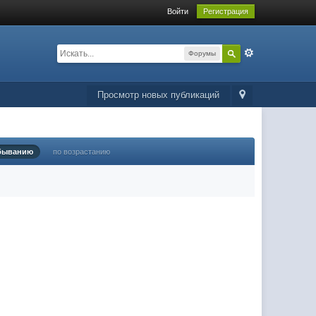
Войти
Регистрация
Форумы
Просмотр новых публикаций
быванию
по возрастанию