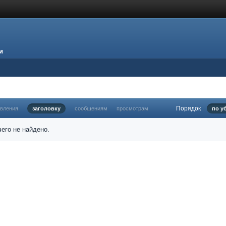
и
Порядок
овления
заголовку
сообщениям
просмотрам
по у
его не найдено.