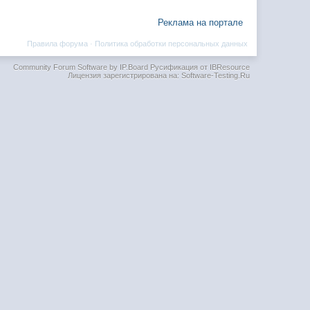
Реклама на портале
Правила форума
·
Политика обработки персональных данных
Community Forum Software by IP.Board
Русификация от IBResource
Лицензия зарегистрирована на: Software-Testing.Ru