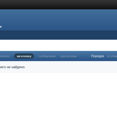
и
Порядок
овления
заголовку
сообщениям
просмотрам
по убы
его не найдено.