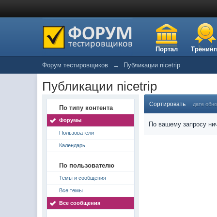
Портал
Тренинг
Форум тестировщиков
→
Публикации nicetrip
Публикации nicetrip
Сортировать
дате обн
По типу контента
Форумы
По вашему запросу нич
Пользователи
Календарь
По пользователю
Темы и сообщения
Все темы
Все сообщения