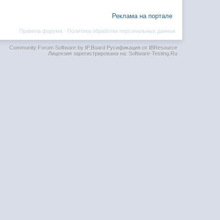
Реклама на портале
Правила форума
·
Политика обработки персональных данных
Community Forum Software by IP.Board
Русификация от IBResource
Лицензия зарегистрирована на: Software-Testing.Ru