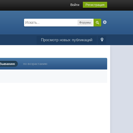
Войти
Регистрация
Форумы
Просмотр новых публикаций
убыванию
по возрастанию