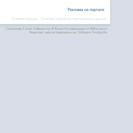
Реклама на портале
Правила форума
·
Политика обработки персональных данных
Community Forum Software by IP.Board
Русификация от IBResource
Лицензия зарегистрирована на: Software-Testing.Ru