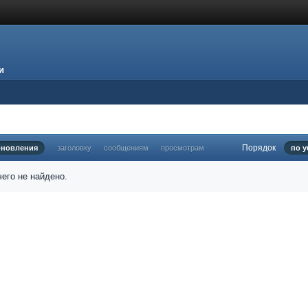
и
Порядок
бновления
заголовку
сообщениям
просмотрам
по 
его не найдено.