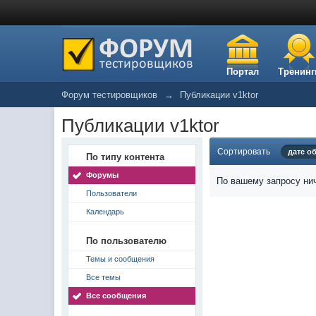
Портал
Тренинг
Форум тестировщиков
→
Публикации v1ktor
Публикации v1ktor
Сортировать
дате о
По типу контента
Форумы
По вашему запросу нич
Пользователи
Календарь
По пользователю
Темы и сообщения
Все темы
Все сообщения