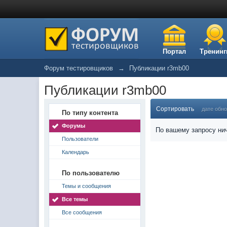
Портал
Тренинг
Форум тестировщиков
→
Публикации r3mb00
Публикации r3mb00
Сортировать
дате обн
По типу контента
Форумы
По вашему запросу нич
Пользователи
Календарь
По пользователю
Темы и сообщения
Все темы
Все сообщения