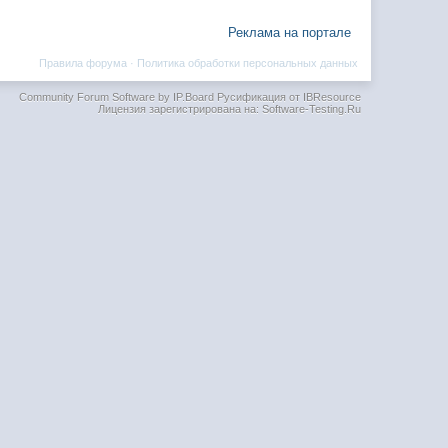
Реклама на портале
Правила форума
·
Политика обработки персональных данных
Community Forum Software by IP.Board
Русификация от IBResource
Лицензия зарегистрирована на: Software-Testing.Ru