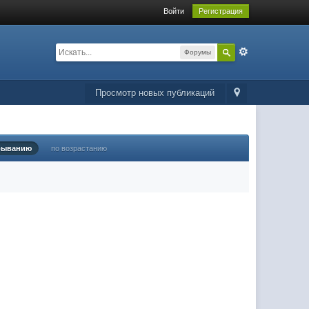
Войти
Регистрация
Форумы
Просмотр новых публикаций
быванию
по возрастанию