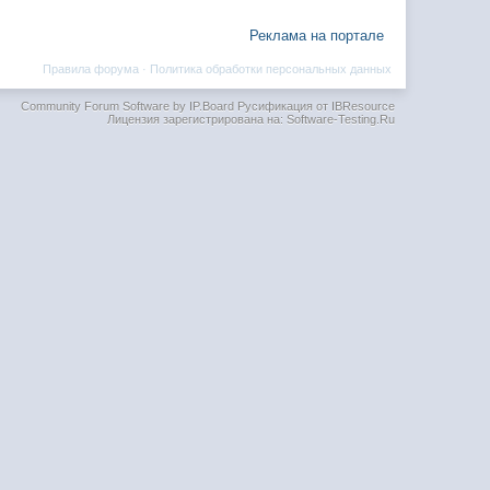
Реклама на портале
Правила форума
·
Политика обработки персональных данных
Community Forum Software by IP.Board
Русификация от IBResource
Лицензия зарегистрирована на: Software-Testing.Ru