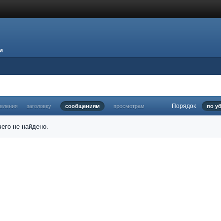
и
Порядок
овления
заголовку
сообщениям
просмотрам
по у
его не найдено.