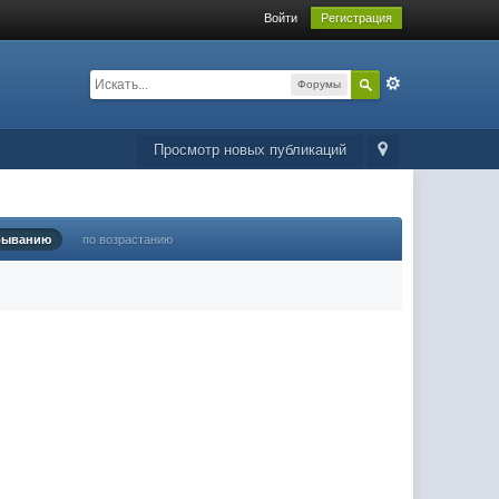
Войти
Регистрация
Форумы
Просмотр новых публикаций
быванию
по возрастанию