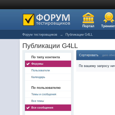
Портал
Тренинг
Форум тестировщиков
→
Публикации G4LL
Публикации G4LL
Сортировать
дате обн
По типу контента
Форумы
По вашему запросу нич
Пользователи
Календарь
По пользователю
Темы и сообщения
Все темы
Все сообщения