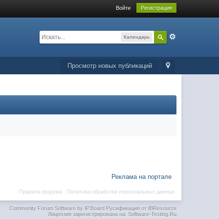
Войти
Регистрация
Календарь
Просмотр новых публикаций
Реклама на портале
Правила форума
·
Политика обработки персональных данных
Community Forum Software by IP.Board
Русификация от IBResource
Лицензия зарегистрирована на: Software-Testing.Ru