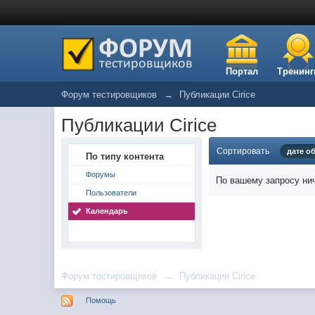
Портал
Тренинг
Форум тестировщиков
→
Публикации Cirice
Публикации Cirice
Сортировать
дате о
По типу контента
Форумы
По вашему запросу нич
Пользователи
Календарь
Форум тестировщиков
→
Публикации Cirice
Помощь