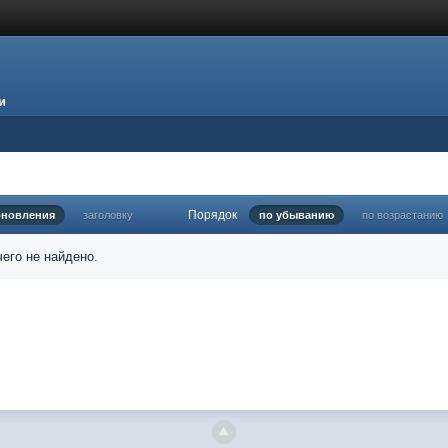
и
Порядок
бновления
заголовку
по убыванию
по возрастанию
его не найдено.