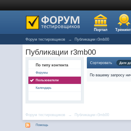
Портал
Тренинг
Форум тестировщиков
→
Публикации r3mb00
Публикации r3mb00
Сортировать
Дате д
По типу контента
Форумы
По вашему запросу нич
Пользователи
Календарь
Форум тестировщиков
→
Публикации r3mb00
Помощь