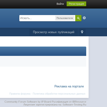
Войти
Регистрация
Пользователи
Просмотр новых публикаций
Реклама на портале
Правила форума
·
Политика обработки персональных данных
Community Forum Software by IP.Board
Русификация от IBResource
Лицензия зарегистрирована на: Software-Testing.Ru