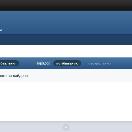
и
Порядок
обавления
по убыванию
по возрастанию
его не найдено.