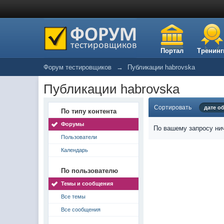
Портал
Тренинг
Форум тестировщиков
→
Публикации habrovska
Публикации habrovska
Сортировать
дате о
По типу контента
Форумы
По вашему запросу нич
Пользователи
Календарь
По пользователю
Темы и сообщения
Все темы
Все сообщения