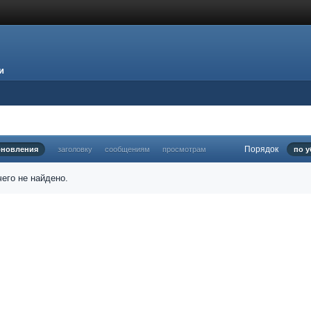
и
Порядок
бновления
заголовку
сообщениям
просмотрам
по 
его не найдено.