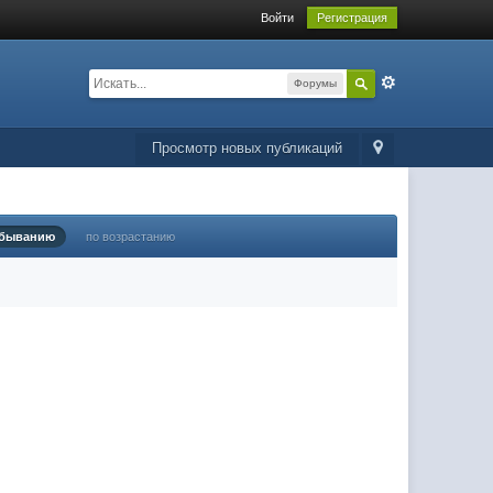
Войти
Регистрация
Форумы
Просмотр новых публикаций
убыванию
по возрастанию