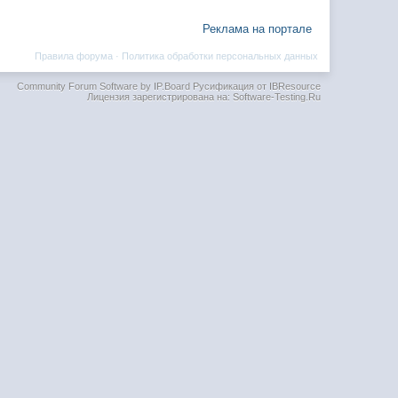
Реклама на портале
Правила форума
·
Политика обработки персональных данных
Community Forum Software by IP.Board
Русификация от IBResource
Лицензия зарегистрирована на: Software-Testing.Ru