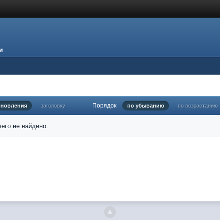
и
Порядок
бновления
заголовку
по убыванию
по возрастанию
его не найдено.