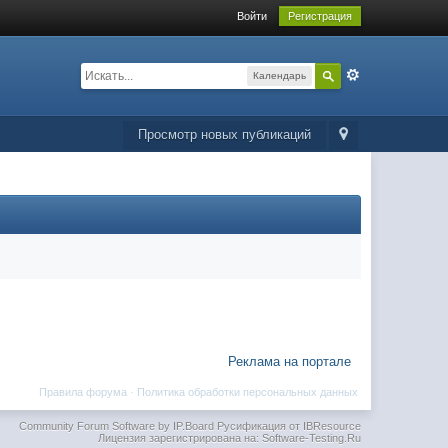
Войти
Регистрация
Календарь
Просмотр новых публикаций
Реклама на портале
Правила форума
·
Политика обработки персональных данных
Community Forum Software by IP.Board
Русификация от IBResource
Лицензия зарегистрирована на: Software-Testing.Ru