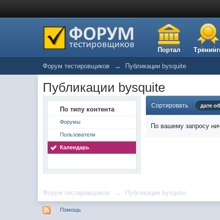
Портал
Тренинг
Форум тестировщиков
→
Публикации bysquite
Публикации bysquite
Сортировать
дате о
По типу контента
Форумы
По вашему запросу нич
Пользователи
Календарь
Форум тестировщиков
→
Публикации bysquite
Помощь