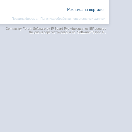
Реклама на портале
Правила форума
·
Политика обработки персональных данных
Community Forum Software by IP.Board
Русификация от IBResource
Лицензия зарегистрирована на: Software-Testing.Ru