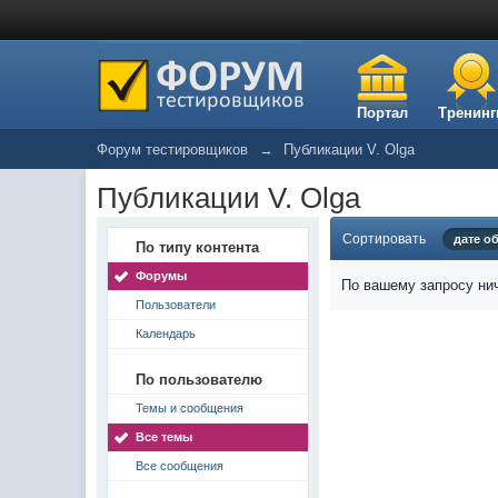
Портал
Тренинг
Форум тестировщиков
→
Публикации V. Olga
Публикации V. Olga
Сортировать
дате о
По типу контента
Форумы
По вашему запросу нич
Пользователи
Календарь
По пользователю
Темы и сообщения
Все темы
Все сообщения