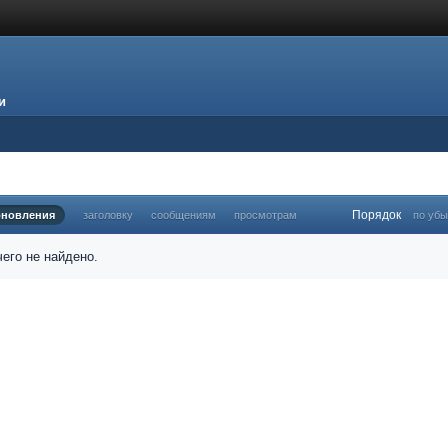
и
Порядок
бновления
заголовку
сообщениям
просмотрам
по уб
его не найдено.