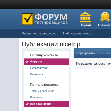
Портал
Тренинг
Форум тестировщиков
→
Публикации nicetrip
Публикации nicetrip
Сортировать
дате обн
По типу контента
Форумы
По вашему запросу нич
Пользователи
Календарь
По пользователю
Темы и сообщения
Все темы
Все сообщения