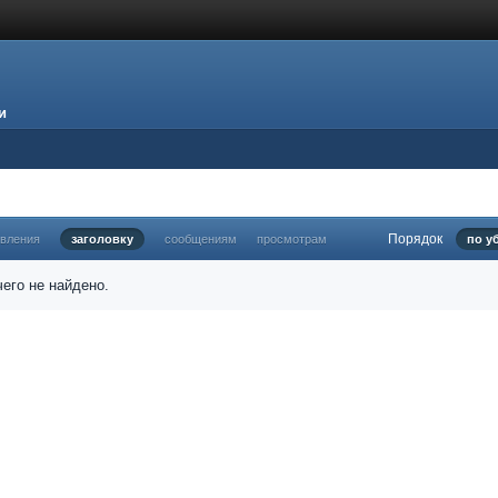
и
Порядок
овления
заголовку
сообщениям
просмотрам
по у
его не найдено.