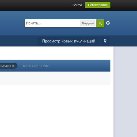
Войти
Регистрация
Форумы
Просмотр новых публикаций
быванию
по возрастанию