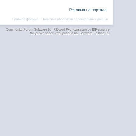
Реклама на портале
Правила форума
·
Политика обработки персональных данных
Community Forum Software by IP.Board
Русификация от IBResource
Лицензия зарегистрирована на: Software-Testing.Ru