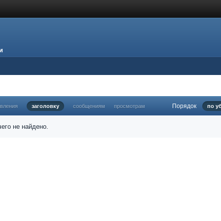
и
Порядок
овления
заголовку
сообщениям
просмотрам
по у
его не найдено.