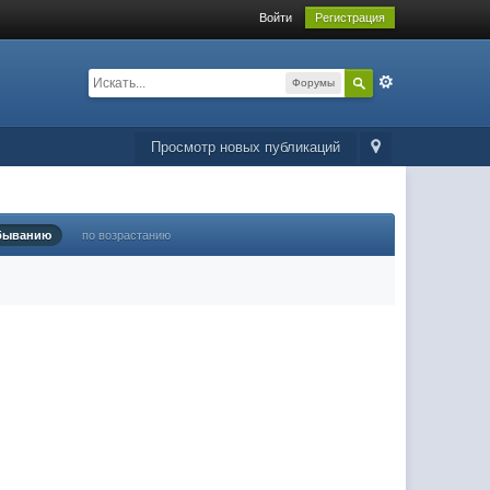
Войти
Регистрация
Форумы
Просмотр новых публикаций
быванию
по возрастанию