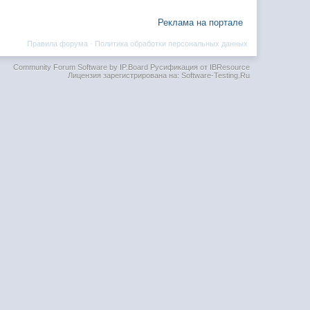
Реклама на портале
Правила форума
·
Политика обработки персональных данных
Community Forum Software by IP.Board
Русификация от IBResource
Лицензия зарегистрирована на: Software-Testing.Ru