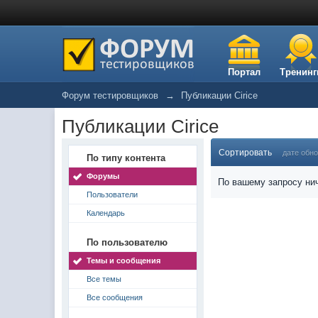
Портал
Тренинг
Форум тестировщиков
→
Публикации Cirice
Публикации Cirice
Сортировать
дате обн
По типу контента
Форумы
По вашему запросу нич
Пользователи
Календарь
По пользователю
Темы и сообщения
Все темы
Все сообщения