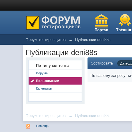
Портал
Тренинг
Форум тестировщиков
→
Публикации deni88s
Публикации deni88s
Сортировать
Дате д
По типу контента
Форумы
По вашему запросу нич
Пользователи
Календарь
Форум тестировщиков
→
Публикации deni88s
Помощь