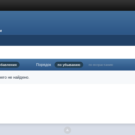
и
Порядок
обавления
по убыванию
по возрастанию
его не найдено.