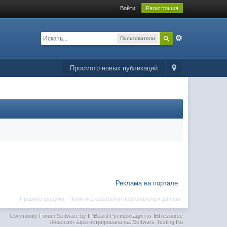
Войти
Регистрация
Пользователи
Просмотр новых публикаций
Реклама на портале
Правила форума
·
Политика обработки персональных данных
Community Forum Software by IP.Board
Русификация от IBResource
Лицензия зарегистрирована на: Software-Testing.Ru