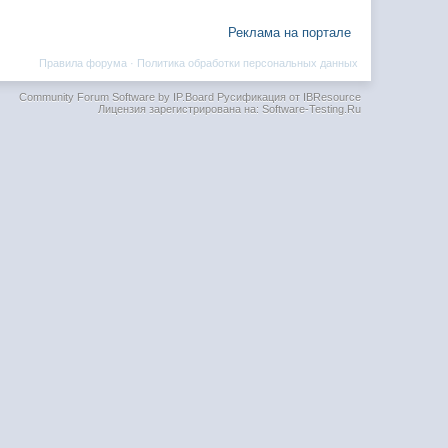
Реклама на портале
Правила форума
·
Политика обработки персональных данных
Community Forum Software by IP.Board
Русификация от IBResource
Лицензия зарегистрирована на: Software-Testing.Ru