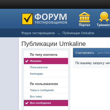
Портал
Тренинг
Форум тестировщиков
→
Публикации Umkaline
Публикации Umkaline
Сортировать
дате обн
По типу контента
Форумы
По вашему запросу нич
Пользователи
Календарь
По пользователю
Темы и сообщения
Все темы
Все сообщения