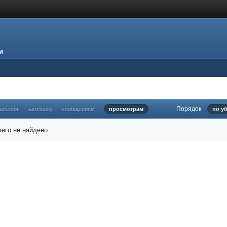
и
Порядок
овления
заголовку
сообщениям
просмотрам
по у
его не найдено.