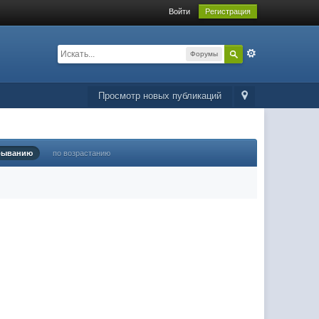
Войти
Регистрация
Форумы
Просмотр новых публикаций
быванию
по возрастанию