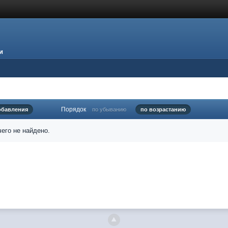
и
Порядок
обавления
по убыванию
по возрастанию
его не найдено.