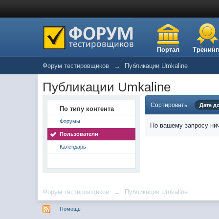
Портал
Тренинг
Форум тестировщиков
→
Публикации Umkaline
Публикации Umkaline
Сортировать
Дате д
По типу контента
Форумы
По вашему запросу нич
Пользователи
Календарь
Форум тестировщиков
→
Публикации Umkaline
Помощь