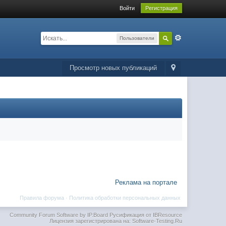
Войти
Регистрация
Пользователи
Просмотр новых публикаций
Реклама на портале
Правила форума
·
Политика обработки персональных данных
Community Forum Software by IP.Board
Русификация от IBResource
Лицензия зарегистрирована на: Software-Testing.Ru