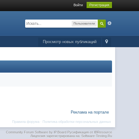
Войти
Регистрация
Пользователи
Просмотр новых публикаций
Реклама на портале
Правила форума
·
Политика обработки персональных данных
Community Forum Software by IP.Board
Русификация от IBResource
Лицензия зарегистрирована на: Software-Testing.Ru