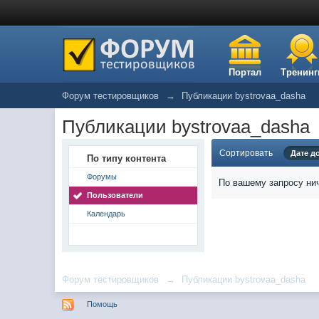
Портал
Тренинг
Форум тестировщиков
→
Публикации bystrovaa_dasha
Публикации bystrovaa_dasha
Сортировать
Дате д
По типу контента
Форумы
По вашему запросу нич
Пользователи
Календарь
Форум тестировщиков
→
Публикации bystrovaa_dasha
Помощь