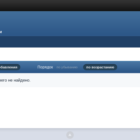
и
Порядок
обавления
по убыванию
по возрастанию
его не найдено.