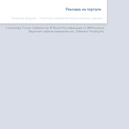
Реклама на портале
Правила форума
·
Политика обработки персональных данных
Community Forum Software by IP.Board
Русификация от IBResource
Лицензия зарегистрирована на: Software-Testing.Ru