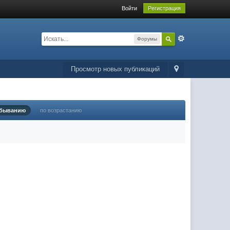
Войти
Регистрация
Форумы
Просмотр новых публикаций
убыванию
по возрастанию