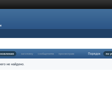
и
Порядок
бновления
заголовку
сообщениям
просмотрам
по 
его не найдено.