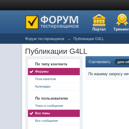
Портал
Тренинг
Форум тестировщиков
→
Публикации G4LL
Публикации G4LL
Сортировать
дате о
По типу контента
Форумы
По вашему запросу нич
Пользователи
Календарь
По пользователю
Темы и сообщения
Все темы
Все сообщения