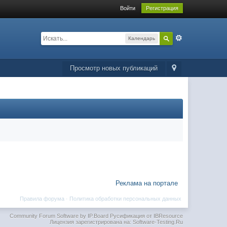
Войти
Регистрация
Календарь
Просмотр новых публикаций
Реклама на портале
Правила форума
·
Политика обработки персональных данных
Community Forum Software by IP.Board
Русификация от IBResource
Лицензия зарегистрирована на: Software-Testing.Ru