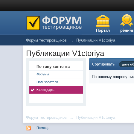
Портал
Тренинг
Форум тестировщиков
→
Публикации V1ctoriya
Публикации V1ctoriya
Сортировать
дате о
По типу контента
Форумы
По вашему запросу нич
Пользователи
Календарь
Форум тестировщиков
→
Публикации V1ctoriya
Помощь