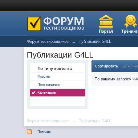
Портал
Тренинг
Форум тестировщиков
→
Публикации G4LL
Публикации G4LL
Сортировать
дате обн
По типу контента
Форумы
По вашему запросу нич
Пользователи
Календарь
Форум тестировщиков
→
Публикации G4LL
Помощь