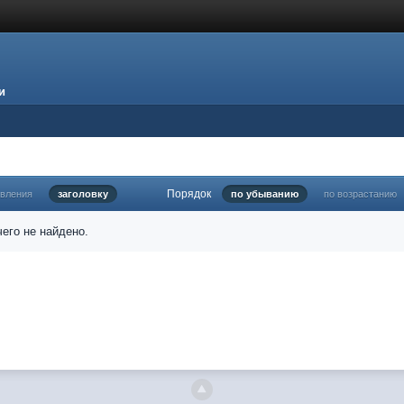
и
Порядок
овления
заголовку
по убыванию
по возрастанию
его не найдено.