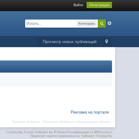
Войти
Регистрация
Календарь
Просмотр новых публикаций
Реклама на портале
Правила форума
·
Политика обработки персональных данных
Community Forum Software by IP.Board
Русификация от IBResource
Лицензия зарегистрирована на: Software-Testing.Ru