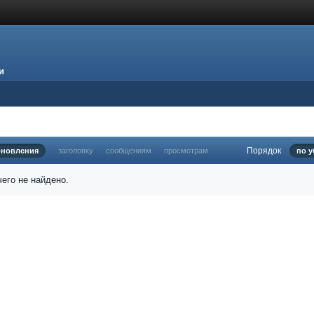
и
Порядок
бновления
заголовку
сообщениям
просмотрам
по 
его не найдено.