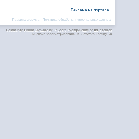
Реклама на портале
Правила форума
·
Политика обработки персональных данных
Community Forum Software by IP.Board
Русификация от IBResource
Лицензия зарегистрирована на: Software-Testing.Ru