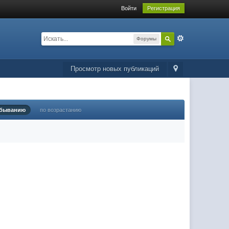
Войти
Регистрация
Форумы
Просмотр новых публикаций
убыванию
по возрастанию