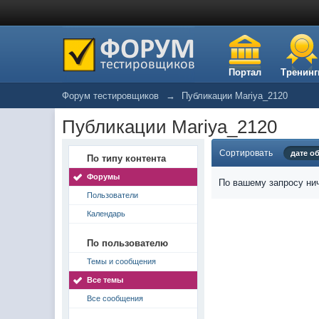
Портал
Тренинг
Форум тестировщиков
→
Публикации Mariya_2120
Публикации Mariya_2120
Сортировать
дате о
По типу контента
Форумы
По вашему запросу нич
Пользователи
Календарь
По пользователю
Темы и сообщения
Все темы
Все сообщения