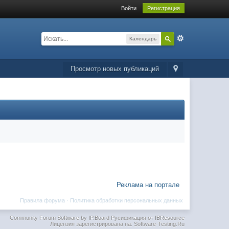
Войти
Регистрация
Календарь
Просмотр новых публикаций
Реклама на портале
Правила форума
·
Политика обработки персональных данных
Community Forum Software by IP.Board
Русификация от IBResource
Лицензия зарегистрирована на: Software-Testing.Ru