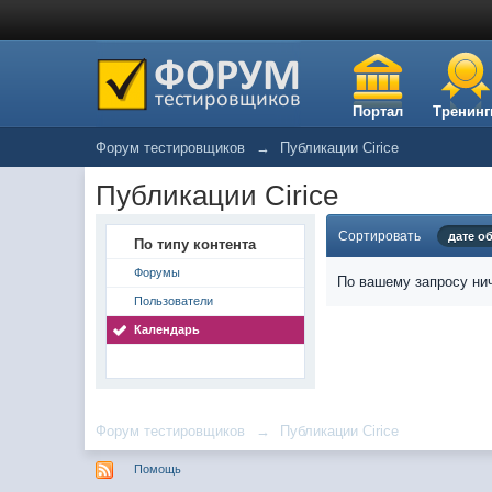
Портал
Тренинг
Форум тестировщиков
→
Публикации Cirice
Публикации Cirice
Сортировать
дате о
По типу контента
Форумы
По вашему запросу нич
Пользователи
Календарь
Форум тестировщиков
→
Публикации Cirice
Помощь