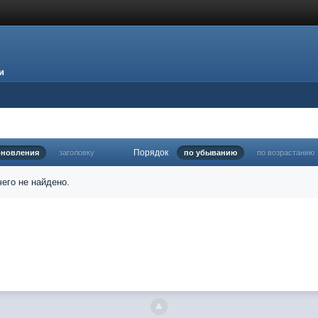
и
Порядок
бновления
заголовку
по убыванию
по возрастанию
его не найдено.