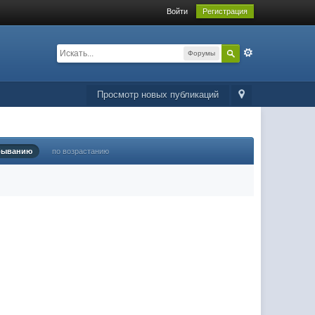
Войти
Регистрация
Форумы
Просмотр новых публикаций
быванию
по возрастанию