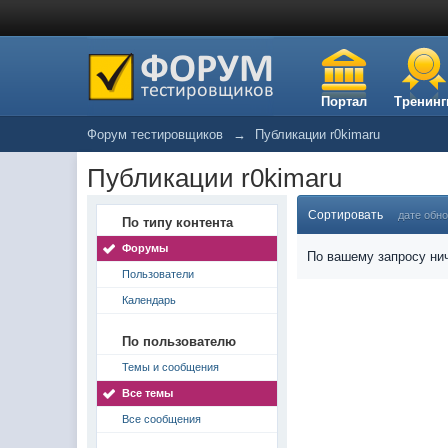
Портал
Тренинг
Форум тестировщиков
→
Публикации r0kimaru
Публикации r0kimaru
Сортировать
дате обн
По типу контента
Форумы
По вашему запросу нич
Пользователи
Календарь
По пользователю
Темы и сообщения
Все темы
Все сообщения