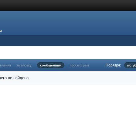
и
Порядок
овления
заголовку
сообщениям
просмотрам
по у
его не найдено.