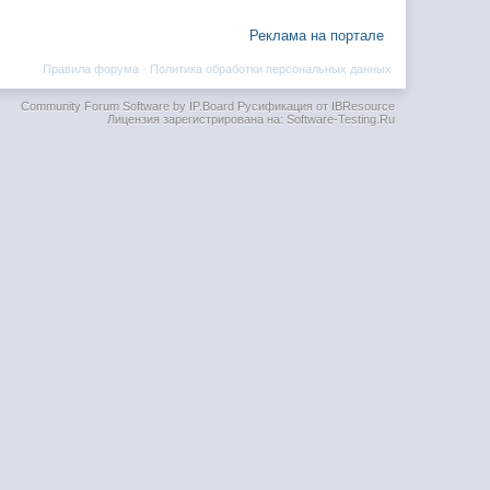
Реклама на портале
Правила форума
·
Политика обработки персональных данных
Community Forum Software by IP.Board
Русификация от IBResource
Лицензия зарегистрирована на: Software-Testing.Ru