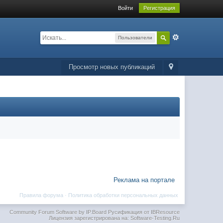
Войти
Регистрация
Пользователи
Просмотр новых публикаций
Реклама на портале
Правила форума
·
Политика обработки персональных данных
Community Forum Software by IP.Board
Русификация от IBResource
Лицензия зарегистрирована на: Software-Testing.Ru