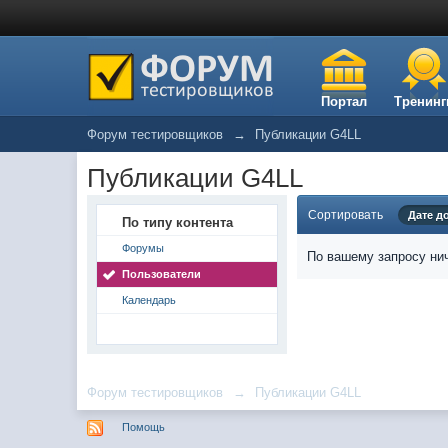
Портал
Тренинг
Форум тестировщиков
→
Публикации G4LL
Публикации G4LL
Сортировать
Дате д
По типу контента
Форумы
По вашему запросу нич
Пользователи
Календарь
Форум тестировщиков
→
Публикации G4LL
Помощь