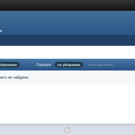
и
Порядок
обавления
по убыванию
по возрастанию
его не найдено.