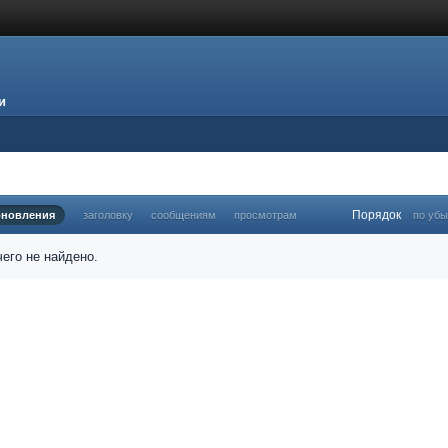
и
Порядок
бновления
заголовку
сообщениям
просмотрам
по уб
его не найдено.