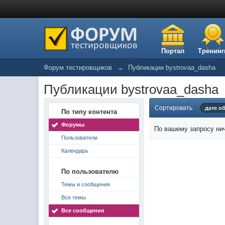
Портал
Тренинг
Форум тестировщиков
→
Публикации bystrovaa_dasha
Публикации bystrovaa_dasha
Сортировать
дате о
По типу контента
Форумы
По вашему запросу нич
Пользователи
Календарь
По пользователю
Темы и сообщения
Все темы
Все сообщения