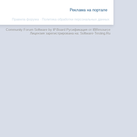
Реклама на портале
Правила форума
·
Политика обработки персональных данных
Community Forum Software by IP.Board
Русификация от IBResource
Лицензия зарегистрирована на: Software-Testing.Ru