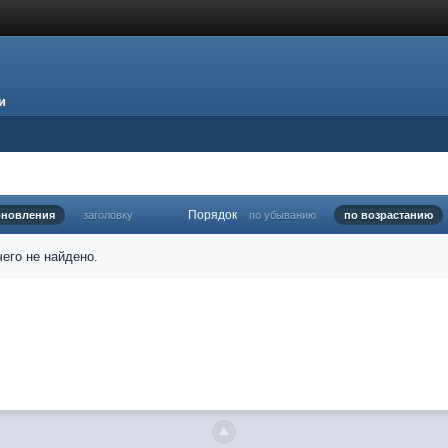
и
Порядок
бновления
заголовку
по убыванию
по возрастанию
его не найдено.