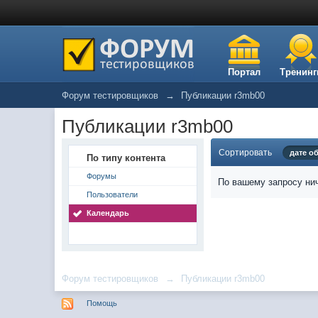
Портал
Тренинг
Форум тестировщиков
→
Публикации r3mb00
Публикации r3mb00
Сортировать
дате о
По типу контента
Форумы
По вашему запросу нич
Пользователи
Календарь
Форум тестировщиков
→
Публикации r3mb00
Помощь