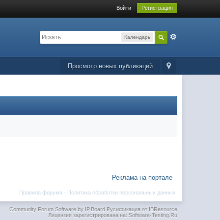
Войти
Регистрация
Календарь
Просмотр новых публикаций
Реклама на портале
Правила форума
·
Политика обработки персональных данных
Community Forum Software by IP.Board
Русификация от IBResource
Лицензия зарегистрирована на: Software-Testing.Ru