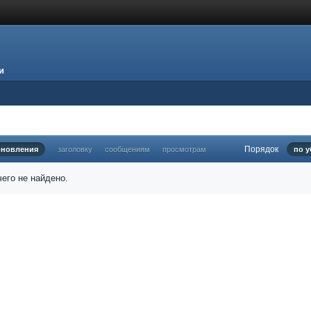
и
Порядок
бновления
заголовку
сообщениям
просмотрам
по 
его не найдено.