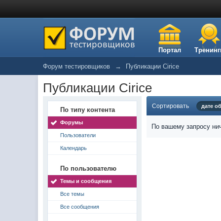
Портал
Тренинг
Форум тестировщиков
→
Публикации Cirice
Публикации Cirice
Сортировать
дате о
По типу контента
Форумы
По вашему запросу нич
Пользователи
Календарь
По пользователю
Темы и сообщения
Все темы
Все сообщения