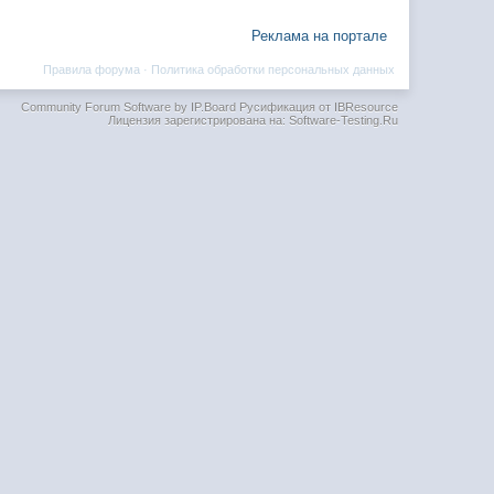
Реклама на портале
Правила форума
·
Политика обработки персональных данных
Community Forum Software by IP.Board
Русификация от IBResource
Лицензия зарегистрирована на: Software-Testing.Ru