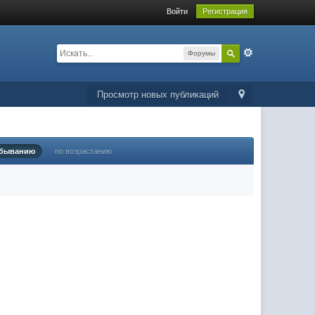
Войти
Регистрация
Форумы
Просмотр новых публикаций
убыванию
по возрастанию