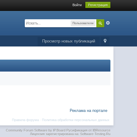
Войти
Регистрация
Пользователи
Просмотр новых публикаций
Реклама на портале
Правила форума
·
Политика обработки персональных данных
Community Forum Software by IP.Board
Русификация от IBResource
Лицензия зарегистрирована на: Software-Testing.Ru