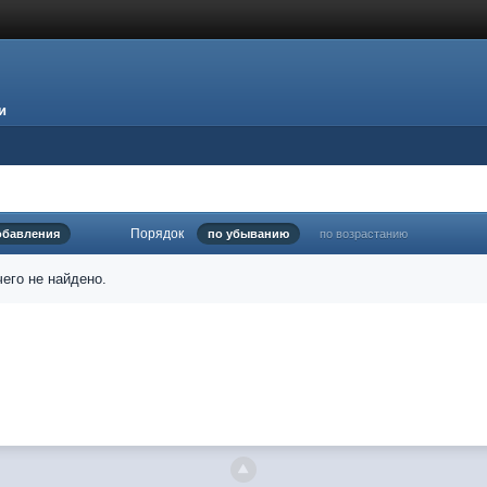
и
Порядок
обавления
по убыванию
по возрастанию
его не найдено.