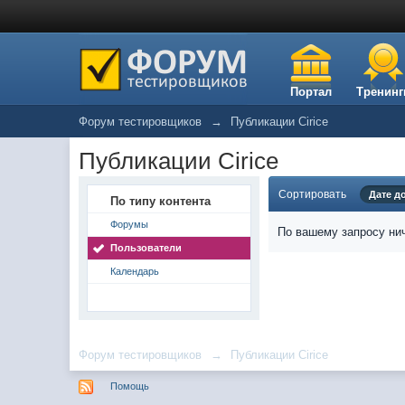
Портал
Тренинг
Форум тестировщиков
→
Публикации Cirice
Публикации Cirice
Сортировать
Дате д
По типу контента
Форумы
По вашему запросу нич
Пользователи
Календарь
Форум тестировщиков
→
Публикации Cirice
Помощь