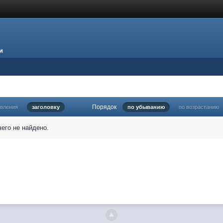
и
Порядок
овления
заголовку
по убыванию
по возрастанию
его не найдено.