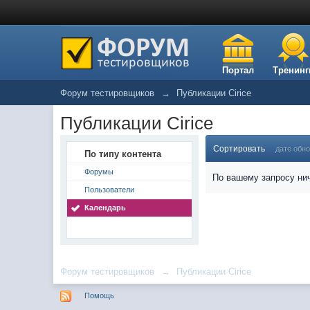
Портал
Тренинг
Форум тестировщиков
→
Публикации Cirice
Публикации Cirice
Сортировать
дате обн
По типу контента
Форумы
По вашему запросу нич
Пользователи
Календарь
Форум тестировщиков
→
Публикации Cirice
Помощь