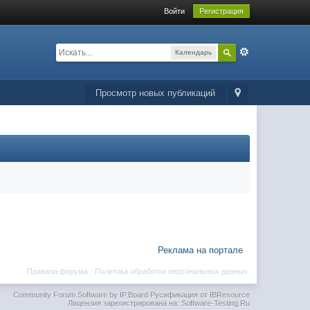
Войти
Регистрация
Календарь
Просмотр новых публикаций
Реклама на портале
Правила форума
·
Политика обработки персональных данных
Community Forum Software by IP.Board
Русификация от IBResource
Лицензия зарегистрирована на: Software-Testing.Ru