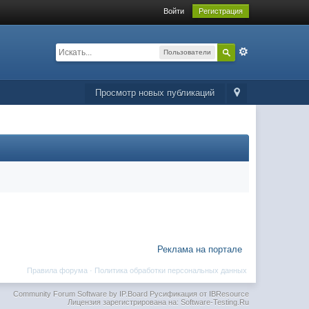
Войти
Регистрация
Пользователи
Просмотр новых публикаций
Реклама на портале
Правила форума
·
Политика обработки персональных данных
Community Forum Software by IP.Board
Русификация от IBResource
Лицензия зарегистрирована на: Software-Testing.Ru