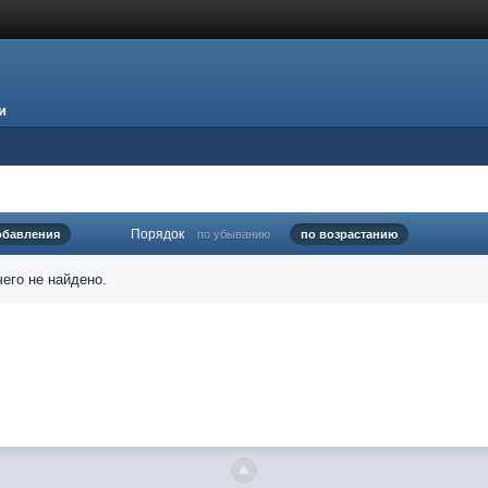
и
Порядок
обавления
по убыванию
по возрастанию
его не найдено.