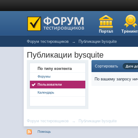
Портал
Тренинг
Форум тестировщиков
→
Публикации bysquite
Публикации bysquite
Сортировать
Дате д
По типу контента
Форумы
По вашему запросу нич
Пользователи
Календарь
Форум тестировщиков
→
Публикации bysquite
Помощь