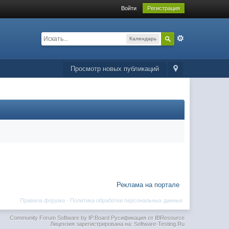
Войти
Регистрация
Календарь
Просмотр новых публикаций
Реклама на портале
Правила форума
·
Политика обработки персональных данных
Community Forum Software by IP.Board
Русификация от IBResource
Лицензия зарегистрирована на: Software-Testing.Ru