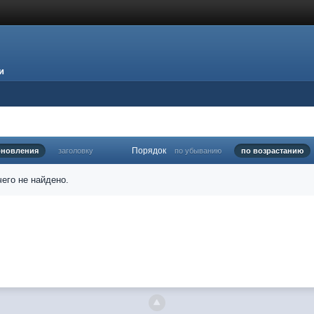
и
Порядок
бновления
заголовку
по убыванию
по возрастанию
его не найдено.