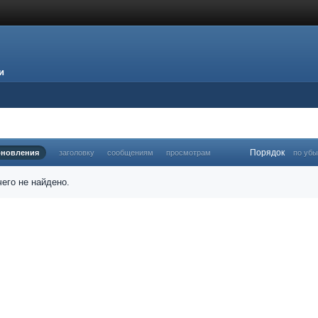
и
Порядок
бновления
заголовку
сообщениям
просмотрам
по уб
его не найдено.