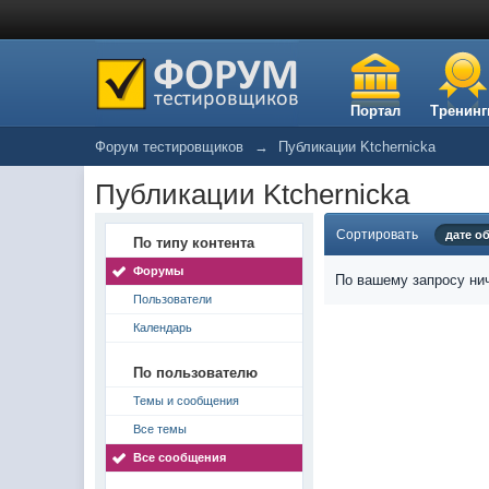
Портал
Тренинг
Форум тестировщиков
→
Публикации Ktchernicka
Публикации Ktchernicka
Сортировать
дате о
По типу контента
Форумы
По вашему запросу нич
Пользователи
Календарь
По пользователю
Темы и сообщения
Все темы
Все сообщения