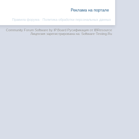
Реклама на портале
Правила форума
·
Политика обработки персональных данных
Community Forum Software by IP.Board
Русификация от IBResource
Лицензия зарегистрирована на: Software-Testing.Ru