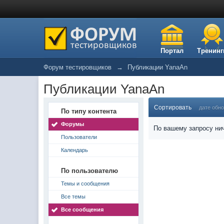
Портал
Тренинг
Форум тестировщиков
→
Публикации YanaAn
Публикации YanaAn
Сортировать
дате обн
По типу контента
Форумы
По вашему запросу нич
Пользователи
Календарь
По пользователю
Темы и сообщения
Все темы
Все сообщения