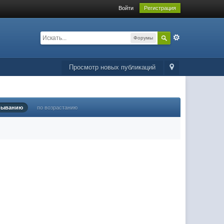
Войти
Регистрация
Форумы
Просмотр новых публикаций
быванию
по возрастанию