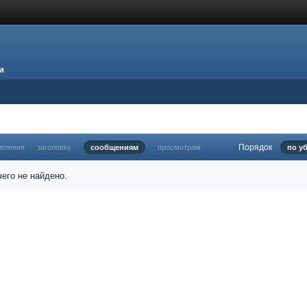
и
Порядок
овления
заголовку
сообщениям
просмотрам
по у
его не найдено.