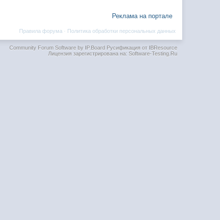
Реклама на портале
Правила форума
·
Политика обработки персональных данных
Community Forum Software by IP.Board
Русификация от IBResource
Лицензия зарегистрирована на: Software-Testing.Ru