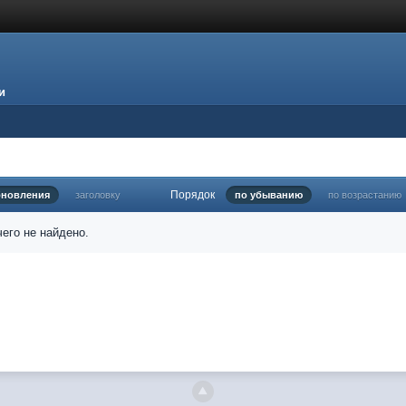
и
Порядок
бновления
заголовку
по убыванию
по возрастанию
его не найдено.