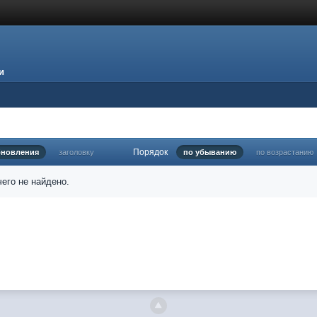
и
Порядок
бновления
заголовку
по убыванию
по возрастанию
его не найдено.