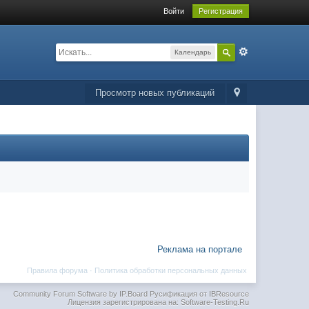
Войти
Регистрация
Календарь
Просмотр новых публикаций
Реклама на портале
Правила форума
·
Политика обработки персональных данных
Community Forum Software by IP.Board
Русификация от IBResource
Лицензия зарегистрирована на: Software-Testing.Ru