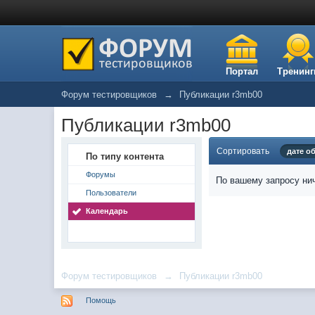
Портал
Тренинг
Форум тестировщиков
→
Публикации r3mb00
Публикации r3mb00
Сортировать
дате о
По типу контента
Форумы
По вашему запросу нич
Пользователи
Календарь
Форум тестировщиков
→
Публикации r3mb00
Помощь