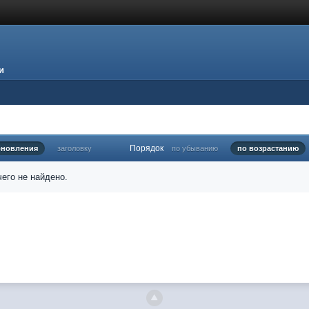
и
Порядок
бновления
заголовку
по убыванию
по возрастанию
его не найдено.