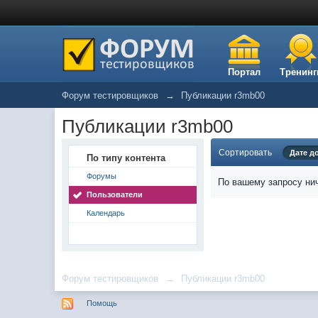
Портал
Тренинг
Форум тестировщиков
→
Публикации r3mb00
Публикации r3mb00
Сортировать
Дате д
По типу контента
Форумы
По вашему запросу нич
Пользователи
Календарь
Форум тестировщиков
→
Публикации r3mb00
Помощь