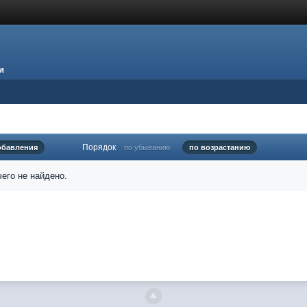
и
Порядок
обавления
по убыванию
по возрастанию
его не найдено.