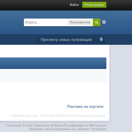
Войти
Регистрация
Пользователи
Просмотр новых публикаций
Реклама на портале
Правила форума
·
Политика обработки персональных данных
Community Forum Software by IP.Board
Русификация от IBResource
Лицензия зарегистрирована на: Software-Testing.Ru