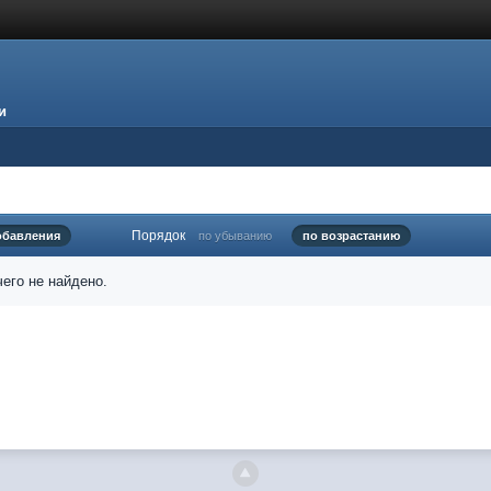
и
Порядок
обавления
по убыванию
по возрастанию
его не найдено.