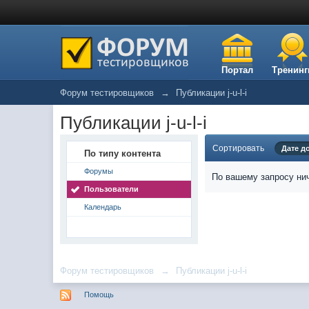
Портал
Тренинг
Форум тестировщиков
→
Публикации j-u-l-i
Публикации j-u-l-i
Сортировать
Дате д
По типу контента
Форумы
По вашему запросу нич
Пользователи
Календарь
Форум тестировщиков
→
Публикации j-u-l-i
Помощь