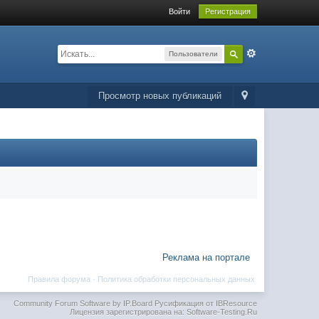
Войти
Регистрация
Пользователи
Просмотр новых публикаций
Реклама на портале
Правила форума
·
Политика обработки персональных данных
Community Forum Software by IP.Board
Русификация от IBResource
Лицензия зарегистрирована на: Software-Testing.Ru